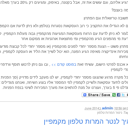
יע אליהם, וגם עושים את זה, אבל בקטנה, באיפוק, ומגיעים רק 20% בערך מאלה מחפשים את השרות
ה בעצם?
שובה טריוואלית וגם הפתרון
 לא הגדילו את התקציב כי רוב העסקאות נסגרות בטלפון ולא ניתן לדעת אם הקמפיין
ומר לא ניתן לדעת עם הרווח מעסקאות המגיעות מהקמפיין גבוה מעלות הקמפיין. לא 
עת מי מהפונים הגיע מהקמפיין ומי מתוצאות אורגניות או ממקום אחר
תרון פשוט – הצגת מספר יחודי לפונים מהקמפיין (או מספר יחודי לכל קבוצת מודעות
כירות אינדיקציה מאיפה הגיע הפונה, הוא יכול לשייך את הליד או העסקה לקמפיין, 
וחיותו
 אכנס לפרטי הישום, עשיתי זאת
בפוסט קודם >>
, ובו גם ניתן לרכוש תוסף וורד
ודי לקמפיין
ל מקרה מרגע שהצגנו מספר יחודי לקמפיין, יש לנו מעקב לידים מדוייק (סך הפניות ב
ולים לתעד עסקאות ולשייכן לקמפיין לפי המספר אליו בוצע השיחה, ואנחנו מגדילי
ערך, ועצרנו על מנת להתאים את מערך המכירות לשינוי בנפח הפניות.
admin
שור קבוע
|
להגיב
June 
on
12:50
ור המרות טלפון
יך לנטר המרות טלפון מקמפיין