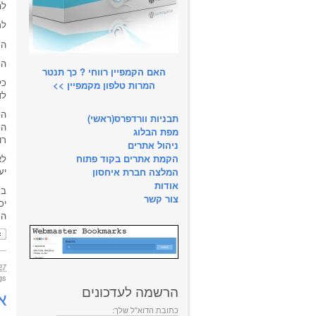
להג
למ
הת
הם
האם הקמפיין רווחי ? כך תנטר
כל
המרות טלפון מקמפיין >>
לד
הפ
תבניות וורדפרס(ראשי)
המ
מפת הבלוג
רו
ניהול אתרים
הקמת אתרים בקוד פתוח
לא
יע
המלצה חברת איחסון
אודות
בכ
צור קשר
יכ
הגדלנו פי 5 ב
קי
27 ב2014
Tags: ניט
הרשמה לעדכונים
א
כתובת הדוא"ל שלך: