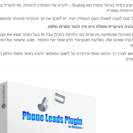
עיקרון בסיסי בניהול קמפיין הוא Scaling – להביא את הקמפיין לרווחיו
רווחיות נשמרת.
 מנת לענות לשאלה האם הקמפיין רווחי, יש לסכם את סך ההמרות מהאתר ומהאופליי
עיה העיקרית שעולה היא איך לנטר המרות טלפון
,
 מערכות שמספקות מין שרות כזה (לפחות בחו"ל) אבל אז בעל האתר מוצא את עצמ
קרה שאינם שלו. כשלקוח פוטנציאלי חדש שומר את המספר, מוטב שישמור את המ
ני
ש לצורך כך הכינונו תוסף וורדפרס קל לישום המאפשר להציג באתר מספר טלפון ה
ניין)