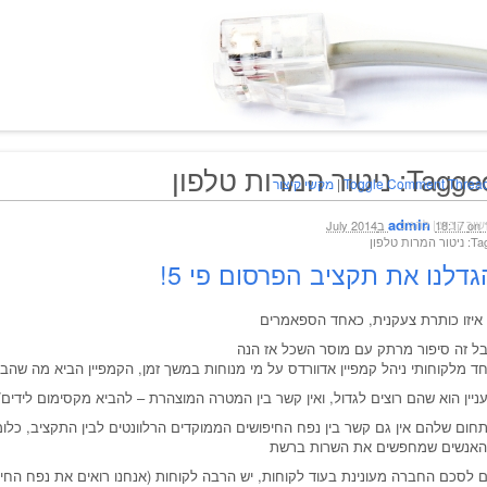
Tag: ניטור המרות טלפון
Toggle Comment Threa
|
מקשי קיצור
admin
שור קבוע
|
להגיב
July 
on
18:17
ור המרות טלפון
גדלנו את תקציב הפרסום פי 5!
ל זה סיפור מרתק עם מוסר השכל אז הנה
ד מלקוחותי ניהל קמפיין אדוורדס על מי מנוחות במשך זמן, הקמפיין הביא מה שהב
ניין הוא שהם רוצים לגדול, ואין קשר בין המטרה המוצהרת – להביא מקסימום לידים
חום שלהם אין גם קשר בין נפח החיפושים הממוקדים הרלוונטים לבין התקציב, כל
אנשים שמחפשים את השרות ברשת
 לסכם החברה מעונינת בעוד לקוחות, יש הרבה לקוחות (אנחנו רואים את נפח החיפוש