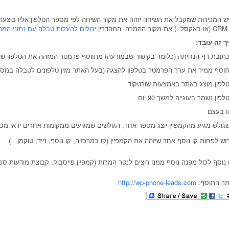
ש המכירות שמקבל את השיחה יזהה את מקור השיחה לפי מספר הטלפון אליו בוצע
ה. המהדרין
יכולים להעלות טבלה עם נתוני המרו
ך זה עובד:
תובת דף הנחיתה (כלומר בקישור שבמודעה) מתווסף פרמטר המזהה את הטלפון שי
וסף ממיר את ערך הפרמטר בטלפון להצגה (בעל האתר מזין טלפונים לטבלה במסך
לפון מוצג באתר באמצעות שורטקוד
לפון נשמר בעוגייה למשך 90 יום
ו בעצם
גולש מגיע מהקמפיין יוצג מספר אחד, הגולשים שמגיעים ממקומות אחרים יראו מס
וש לפחות קו נוסף אחד שיזהה את הקמפיין (קו במרכזיה, קו נוסף, נייד, טוקמן…)
 נוסף לכול מפנה נוסף ממנו רוצים לנטר המרות (קמפיין פייסבוק, קבוצת מודעות ספצ
ר התוסף:
http://wp-phone-leads.com