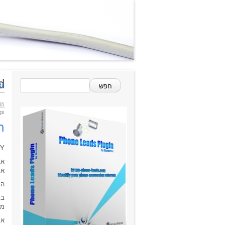
ged
חפש:
ds
קי
11 ב2014
Tags: ניט
ה
Y איזו כותרת צעקנית, כאחד הספאמרים
אב
אח
הע
בת
מה
אם