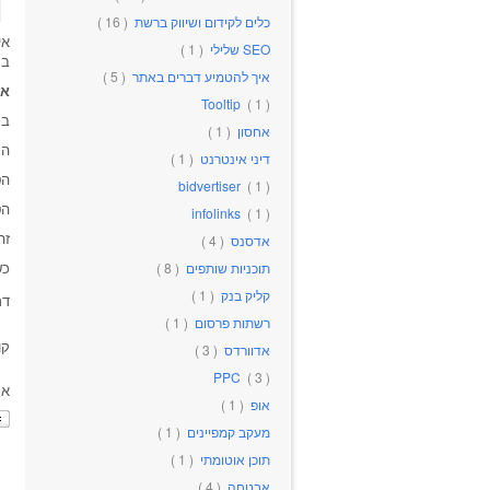
כלים לקידום ושיווק ברשת
( 16 )
אי
SEO שלילי
( 1 )
ב CRM (או באקסל..) את מקור ההמר
איך להטמיע דברים באתר
( 5 )
אי
Tooltip
( 1 )
בכ
אחסון
( 1 )
הת
דיני אינטרנט
( 1 )
הט
bidvertiser
( 1 )
הט
infolinks
( 1 )
זה
אדסנס
( 4 )
כש
תוכניות שותפים
( 8 )
קליק בנק
( 1 )
דר
רשתות פרסום
( 1 )
קו
אדוורדס
( 3 )
PPC
( 3 )
את
אופ
( 1 )
מעקב קמפיינים
( 1 )
תוכן אוטומתי
( 1 )
אבטחה
( 4 )